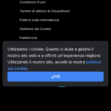
Condizioni d'uso
Termini di utilizzo di Cloud.Boost
Politica sulla riservatezza
Gestione dei Cookie
Pubblicizza
Utilizziamo i cookie. Questo ci aiuta a gestire il
Famiglia CryptoTab
nostro sito web e a offrirti un'esperienza migliore.
CryptoTab
Browser
Utilizzando il nostro sito, accetti la nostra
politica
CryptoTab
per Android
MAX
sui cookie
.
CryptoTab
per Android
OK
PRO
CryptoTab
per Android
LITE
CT Pool
NEW
CryptoTab
Farm