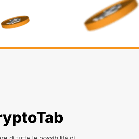
CryptoTab
di tutte le possibilità di