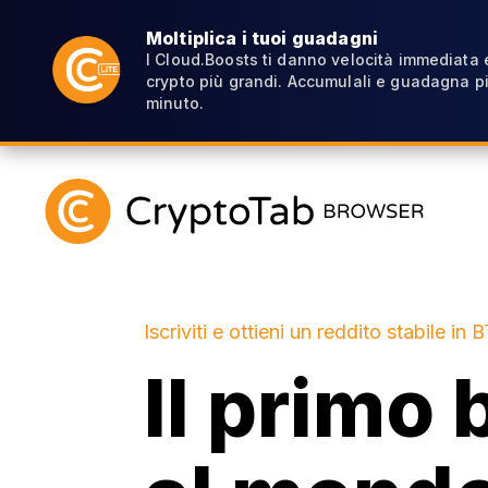
Moltiplica i tuoi guadagni
I Cloud.Boosts ti danno velocità immediata
crypto più grandi. Accumulali e guadagna pi
minuto.
Iscriviti e ottieni un reddito stabile in 
Il primo