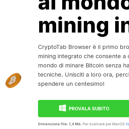
al mond
mining i
CryptoTab Browser è il primo br
mining integrato che consente a olt
mondo di minare Bitcoin senza 
tecniche. Unisciti a loro ora, per
spendere un centesimo!
PROVALA SUBITO
Dimensione file: 1,4 Mb.
Per scaricare per MacOS
fa