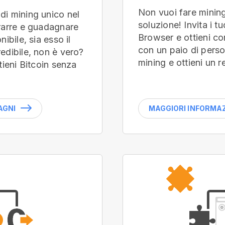
Non vuoi fare minin
di mining unico nel
soluzione! Invita i t
trarre e guadagnare
Browser e ottieni com
ibile, sia esso il
con un paio di perso
edibile, non è vero?
mining e ottieni un r
tieni Bitcoin senza
AGNI
MAGGIORI INFORMAZI