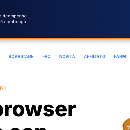
 e ricompense
ù crypto ogni
SCARICARE
FAQ
NOVITÀ
AFFILIATO
FARM
BTC
 browser