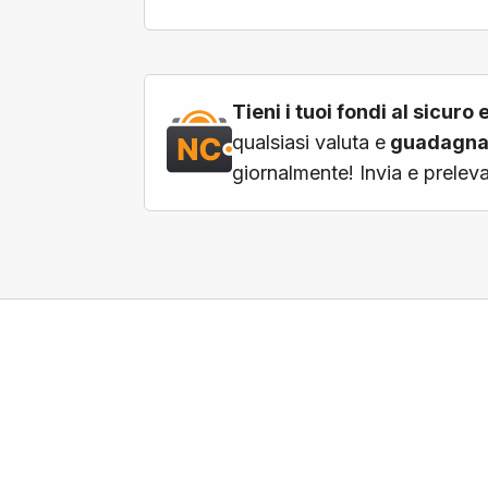
Tieni i tuoi fondi al sicur
qualsiasi valuta e
guadagna 
giornalmente! Invia e prelev