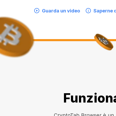
Guarda un video
Saperne d
Funziona
CryptoTab Browser è un br