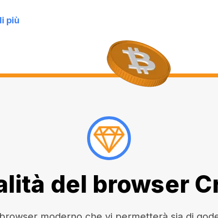
i più
lità del browser 
owser moderno che vi permetterà sia di godere 