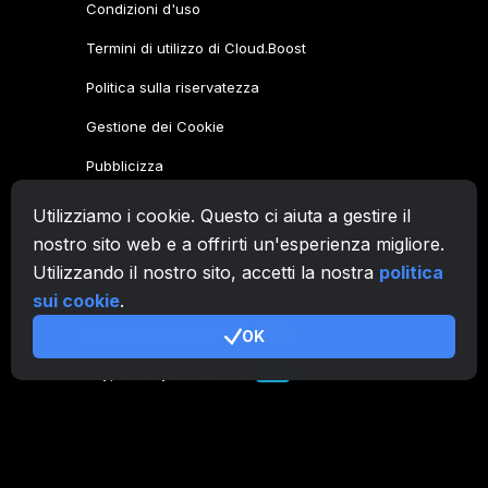
Condizioni d'uso
Termini di utilizzo di Cloud.Boost
Politica sulla riservatezza
Gestione dei Cookie
Pubblicizza
Utilizziamo i cookie. Questo ci aiuta a gestire il
Famiglia CryptoTab
nostro sito web e a offrirti un'esperienza migliore.
CryptoTab
Browser
Utilizzando il nostro sito, accetti la nostra
politica
CryptoTab
per Android
MAX
sui cookie
.
CryptoTab
per Android
OK
PRO
CryptoTab
per Android
LITE
CT Pool
NEW
CryptoTab
Farm