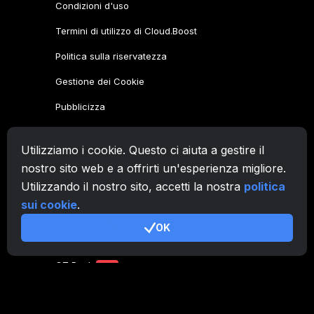
Condizioni d'uso
Termini di utilizzo di Cloud.Boost
Politica sulla riservatezza
Gestione dei Cookie
Pubblicizza
Famiglia CryptoTab
Utilizziamo i cookie. Questo ci aiuta a gestire il
CryptoTab
Browser
nostro sito web e a offrirti un'esperienza migliore.
Utilizzando il nostro sito, accetti la nostra
politica
CryptoTab
per Android
MAX
sui cookie
.
CryptoTab
per Android
PRO
OK
CryptoTab
per Android
LITE
CT Pool
NEW
CryptoTab
Farm