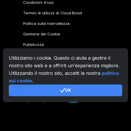
Condizioni d'uso
Termini di utilizzo di Cloud.Boost
Politica sulla riservatezza
Gestione dei Cookie
Pubblicizza
Utilizziamo i cookie. Questo ci aiuta a gestire il
Famiglia CryptoTab
nostro sito web e a offrirti un'esperienza migliore.
CryptoTab
Browser
Utilizzando il nostro sito, accetti la nostra
politica
CryptoTab
per Android
MAX
sui cookie
.
CryptoTab
per Android
OK
PRO
CryptoTab
per Android
LITE
CT Pool
NEW
CryptoTab
Farm