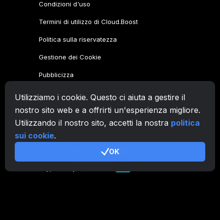
Condizioni d'uso
Termini di utilizzo di Cloud.Boost
Politica sulla riservatezza
Gestione dei Cookie
Pubblicizza
Utilizziamo i cookie. Questo ci aiuta a gestire il
Famiglia CryptoTab
nostro sito web e a offrirti un'esperienza migliore.
CryptoTab
Browser
Utilizzando il nostro sito, accetti la nostra
politica
CryptoTab
per Android
MAX
sui cookie
.
CryptoTab
per Android
OK
PRO
CryptoTab
per Android
LITE
CT Pool
NEW
CryptoTab
Farm