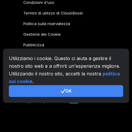
Condizioni d'uso
Termini di utilizzo di Cloud.Boost
Politica sulla riservatezza
Gestione dei Cookie
Pubblicizza
Utilizziamo i cookie. Questo ci aiuta a gestire il
Famiglia CryptoTab
nostro sito web e a offrirti un'esperienza migliore.
CryptoTab
Browser
Utilizzando il nostro sito, accetti la nostra
politica
CryptoTab
per Android
MAX
sui cookie
.
CryptoTab
per Android
OK
PRO
CryptoTab
per Android
LITE
CT Pool
NEW
CryptoTab
Farm