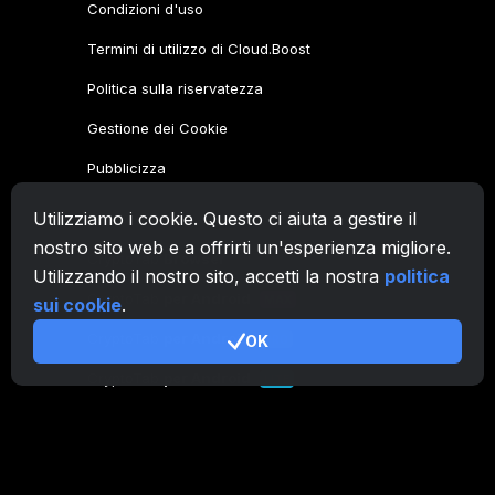
Condizioni d'uso
Termini di utilizzo di Cloud.Boost
Politica sulla riservatezza
Gestione dei Cookie
Pubblicizza
Utilizziamo i cookie. Questo ci aiuta a gestire il
Famiglia CryptoTab
nostro sito web e a offrirti un'esperienza migliore.
CryptoTab
Browser
Utilizzando il nostro sito, accetti la nostra
politica
CryptoTab
per Android
MAX
sui cookie
.
CryptoTab
per Android
OK
PRO
CryptoTab
per Android
LITE
CT Pool
NEW
CryptoTab
Farm