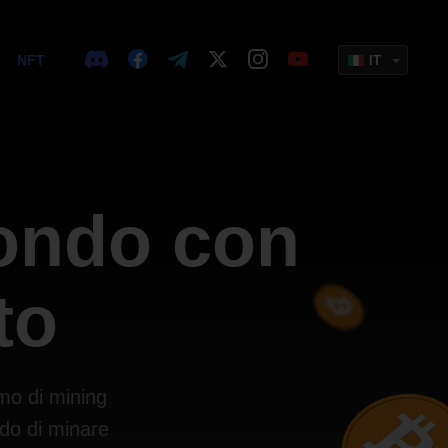
NFT
IT
mondo con
to
mo di mining
ndo di minare