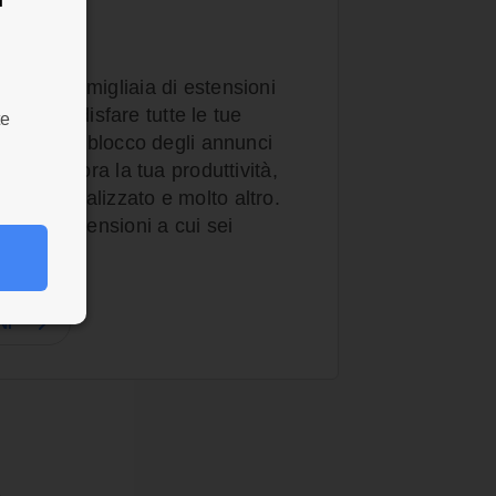
ili
owser con migliaia di estensioni
per soddisfare tutte le tue
te
ioni per il blocco degli annunci
zza, migliora la tua produttività,
gn personalizzato e molto altro.
utte le estensioni a cui sei
NI