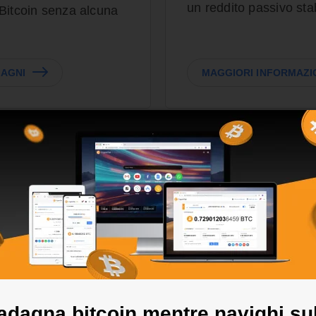
un reddito passivo sta
i Bitcoin senza alcuna
DAGNI
MAGGIORI INFORMAZIO
dagna bitcoin mentre navighi su
ri, nessuna
200.000 este