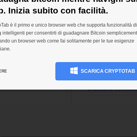
. Inizia subito con facilità.
personalizzab
o dei pagamenti e
Personalizza il tuo br
Tab è il primo e unico browser web che supporta funzionalità di
wser effettua
dal Chrome Web Store 
 intelligenti per consentirti di guadagnare Bitcoin semplicemen
volte al giorno.
esigenze: ottieni soluz
zando un browser web come fai solitamente per le tue esigenze
il mining. L'importo
pubblicitari e la sicure
iane.
leva Bitcoin sul tuo
aggiungi temi dal desi
Stai comodo, installa t
abituato.
SCARICA CRYPTOTAB
ERE
SFOGLIA LE ESTENSIO