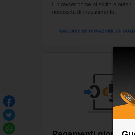
il browser come al solito e ottien
necessità di investimento.
MAGGIORI INFORMAZIONI SUI GUA
Gua
Pagamenti giornalie