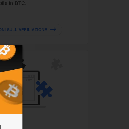
bile in BTC.
NI SULL'AFFILIAZIONE
l
nsioni