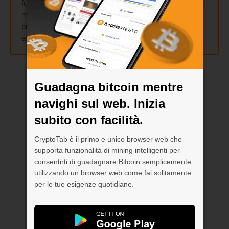
funzione Cloud.Boost sul tuo dispositivo mobile! Attiva i
moltiplicatori
X2
,
X5
,
X10
o
X15
e combinali come
preferisci: si sommeranno e accorderanno una volta
avviato il mining.
Guadagna bitcoin mentre
navighi sul web. Inizia
subito con facilità.
CryptoTab è il primo e unico browser web che
supporta funzionalità di mining intelligenti per
consentirti di guadagnare Bitcoin semplicemente
utilizzando un browser web come fai solitamente
per le tue esigenze quotidiane.