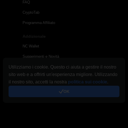
FAQ
CryptoTab
Programma Affiliato
Addizionale
NC Wallet
Suggerimenti e Novità
Utilizziamo i cookie. Questo ci aiuta a gestire il nostro
Link & Promo
sito web e a offrirti un'esperienza migliore. Utilizzando
Sull’Elenco dei Pagamenti
il nostro sito, accetti la nostra
politica sui cookie
.
Condizioni d'uso
OK
Termini di utilizzo di Cloud.Boost
Politica sulla riservatezza
Gestione dei Cookie