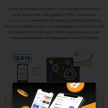
Usa le funzionalità avanzate di CryptoTab per moltiplicare in
modo sostanziale i tuoi guadagni in BTC. La funzione
Cloud.Boost
ti consente di aumentare la velocità di mining di
decine e centinaia di volte senza danneggiare le prestazioni del
tuo dispositivo. Non ti basta? Ottieni di più! Attiva più boost
contemporaneamente per guadagnare ancora più Bitcoin.
Ottieni un mining fino a
300 volte più veloce
usando la