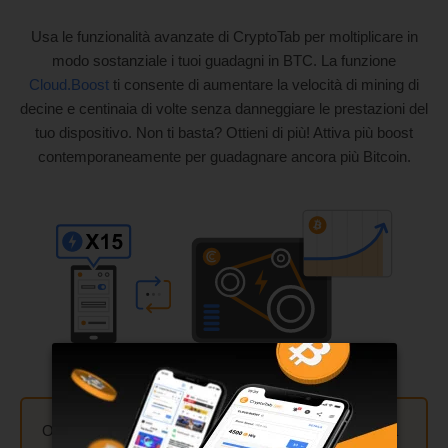
Usa le funzionalità avanzate di CryptoTab per moltiplicare in
modo sostanziale i tuoi guadagni in BTC. La funzione
Cloud.Boost
ti consente di aumentare la velocità di mining di
decine e centinaia di volte senza danneggiare le prestazioni del
tuo dispositivo. Non ti basta? Ottieni di più! Attiva più boost
contemporaneamente per guadagnare ancora più Bitcoin.
Ottieni un mining fino a
300 volte più veloce
usando la