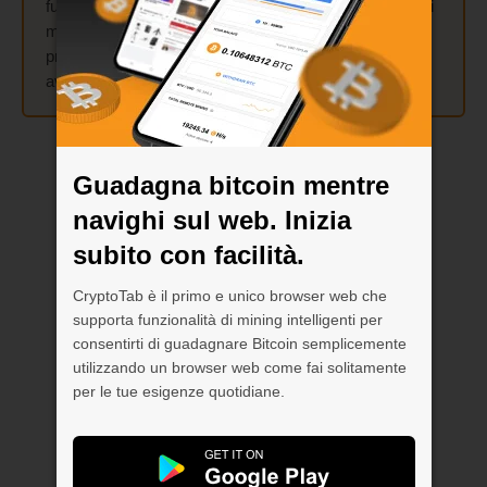
funzione Cloud.Boost sul tuo dispositivo mobile! Attiva i
moltiplicatori
X2
,
X5
,
X10
o
X15
e combinali come
preferisci: si sommeranno e accorderanno una volta
avviato il mining.
Guadagna bitcoin mentre
navighi sul web. Inizia
subito con facilità.
CryptoTab è il primo e unico browser web che
supporta funzionalità di mining intelligenti per
consentirti di guadagnare Bitcoin semplicemente
utilizzando un browser web come fai solitamente
per le tue esigenze quotidiane.