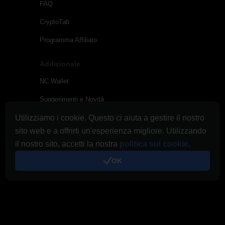
FAQ
CryptoTab
Programma Affiliato
Addizionale
NC Wallet
Suggerimenti e Novità
Utilizziamo i cookie. Questo ci aiuta a gestire il nostro
Link & Promo
sito web e a offrirti un'esperienza migliore. Utilizzando
Sull’Elenco dei Pagamenti
il nostro sito, accetti la nostra
politica sui cookie
.
Condizioni d'uso
OK
Termini di utilizzo di Cloud.Boost
Politica sulla riservatezza
Gestione dei Cookie