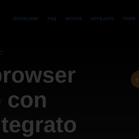
SCARICARE
FAQ
NOVITÀ
AFFILIATO
FARM
TC
browser
 con
ntegrato