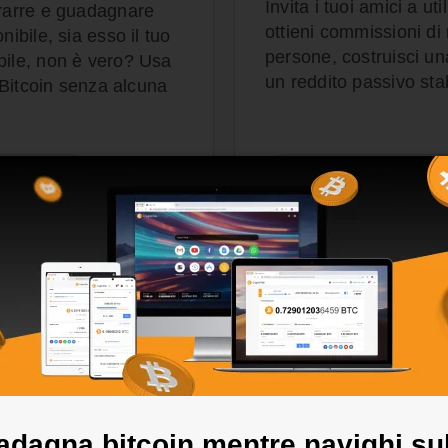
Invita i tuoi amici a u
trarre e guadagnare
ottieni commissioni di 
ibile, sia esso il tuo
persone, costruisci una
bile, non è vero? Usa
un reddito passivo sta
i Bitcoin senza alcuna
DAGNI
MAGGIORI INFORMAZIO
dagna bitcoin mentre navighi su