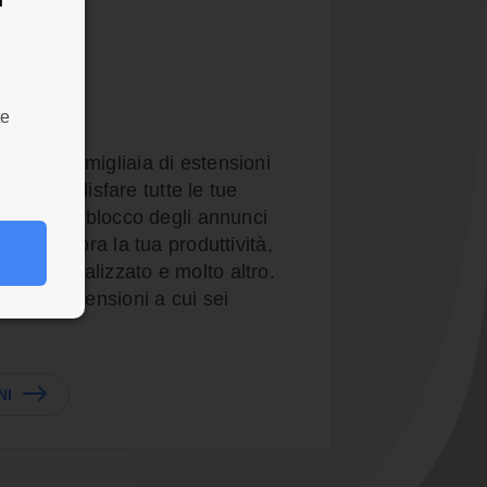
nsioni
ili
te
owser con migliaia di estensioni
per soddisfare tutte le tue
ioni per il blocco degli annunci
zza, migliora la tua produttività,
gn personalizzato e molto altro.
utte le estensioni a cui sei
NI