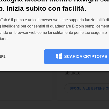
. Inizia subito con facilità.
ri, nessuna
200.000 este
Tab è il primo e unico browser web che supporta funzionalità di
personalizzab
 intelligenti per consentirti di guadagnare Bitcoin semplicemen
zando un browser web come fai solitamente per le tue esigenze
o dei pagamenti e
Personalizza il tuo br
iane.
wser effettua
dal Chrome Web Store 
volte al giorno.
esigenze: ottieni soluz
il mining. L'importo
pubblicitari e la sicure
SCARICA CRYPTOTAB
ERE
leva Bitcoin sul tuo
aggiungi temi dal desi
Stai comodo, installa t
abituato.
SFOGLIA LE ESTENSIO