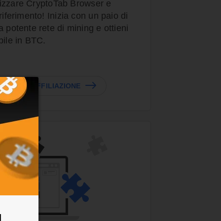
tilizzare CryptoTab Browser e
riferimento! Inizia con un paio di
 potente rete di mining e ottieni
bile in BTC.
NI SULL'AFFILIAZIONE
l