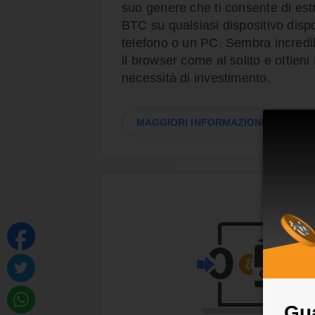
suo genere che ti consente di es
BTC su qualsiasi dispositivo dispon
telefono o un PC. Sembra incredi
il browser come al solito e ottien
necessità di investimento.
MAGGIORI INFORMAZIONI SUI GUA
Gua