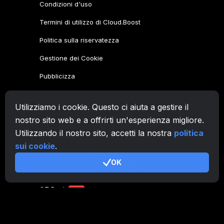
Condizioni d'uso
Termini di utilizzo di Cloud.Boost
Politica sulla riservatezza
Gestione dei Cookie
Pubblicizza
Famiglia CryptoTab
Utilizziamo i cookie. Questo ci aiuta a gestire il
CryptoTab
Browser
nostro sito web e a offrirti un'esperienza migliore.
Utilizzando il nostro sito, accetti la nostra
politica
CryptoTab
per Android
MAX
sui cookie
.
CryptoTab
per Android
PRO
OK
CryptoTab
per Android
LITE
CT Pool
NEW
CryptoTab
Farm