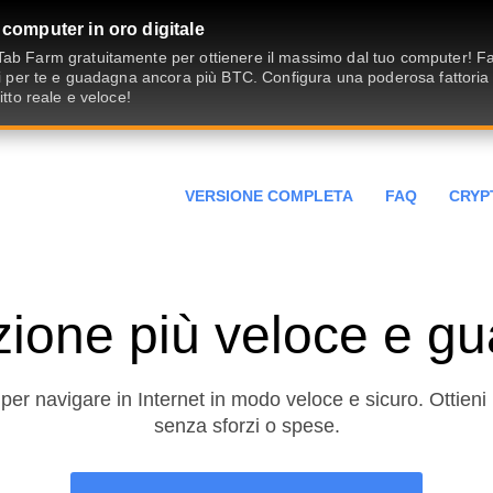
 computer in oro digitale
ab Farm gratuitamente per ottienere il massimo dal tuo computer! Fai
ivi per te e guadagna ancora più BTC. Configura una poderosa fattoria
fitto reale e veloce!
VERSIONE COMPLETA
FAQ
CRYP
zione più veloce e g
er navigare in Internet in modo veloce e sicuro. Ottieni
senza sforzi o spese.