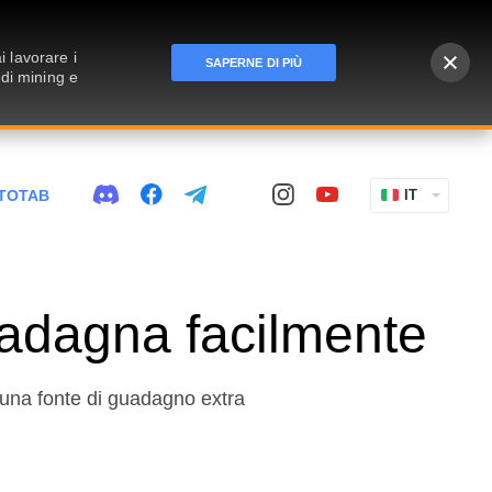
 lavorare i
SAPERNE DI PIÙ
 di mining e
TOTAB
IT
uadagna facilmente
 una fonte di guadagno extra