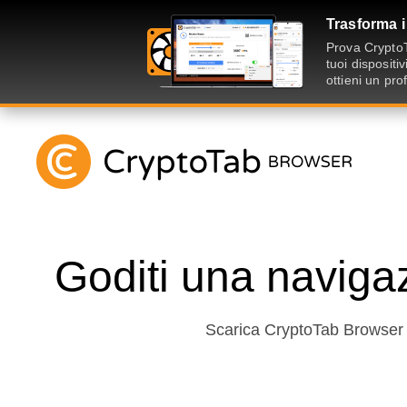
Trasforma i
Prova CryptoT
tuoi disposit
ottieni un pro
Goditi una naviga
Scarica CryptoTab Browser p