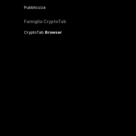
Pubblicizza
Famiglia CryptoTab
CryptoTab
Browser
CryptoTab
per Android
MAX
CryptoTab
per Android
PRO
CryptoTab
per Android
LITE
CT Pool
NEW
CryptoTab
Farm
CTags
NEW
CT VPN
CB.click
CryptoTab
START
BONUS