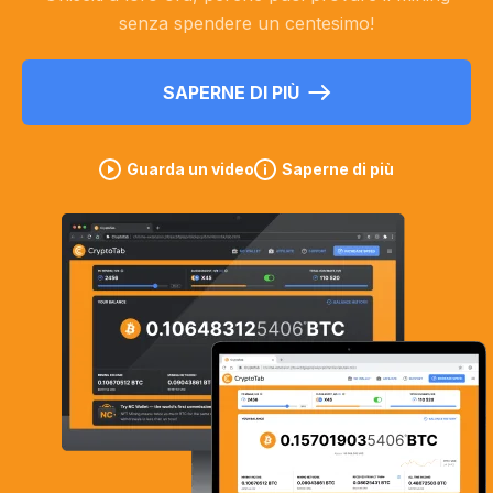
senza spendere un centesimo!
SAPERNE DI PIÙ
Guarda un video
Saperne di più