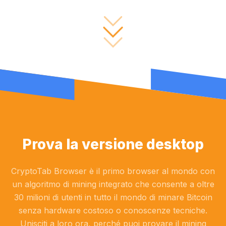
Prova la versione desktop
CryptoTab Browser è il primo browser al mondo con
un algoritmo di mining integrato che consente a oltre
30 milioni di utenti in tutto il mondo di minare Bitcoin
senza hardware costoso o conoscenze tecniche.
Unisciti a loro ora, perché puoi provare il mining