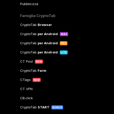
Pubblicizza
Famiglia CryptoTab
CryptoTab
Browser
CryptoTab
per Android
MAX
CryptoTab
per Android
PRO
CryptoTab
per Android
LITE
CT Pool
NEW
CryptoTab
Farm
CTags
NEW
CT VPN
CB.click
CryptoTab
START
BONUS