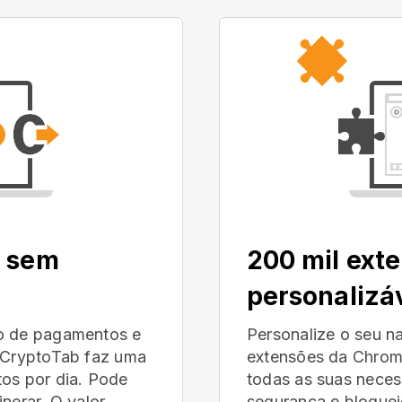
, sem
200 mil ext
personalizá
no de pagamentos e
Personalize o seu n
r CryptoTab faz uma
extensões da Chrom
tos por dia. Pode
todas as suas neces
nerar. O valor
segurança e bloquei