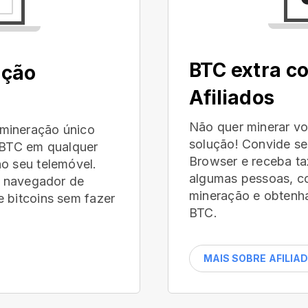
BTC extra c
ação
Afiliados
Não quer minerar 
mineração único
solução! Convide se
r BTC em qualquer
Browser e receba t
o seu telemóvel.
algumas pessoas, c
eu navegador de
mineração e obtenha
 bitcoins sem fazer
BTC.
MAIS SOBRE AFILIA