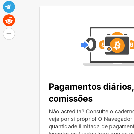
Pagamentos diários
comissões
Não acredita? Consulte o cader
veja por si próprio! O Navegado
quantidade ilimitada de pagamen
levantar os fundos logo que os mi