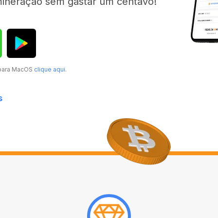
mineração sem gastar um centavo!
 para MacOS
clique aqui
.
s