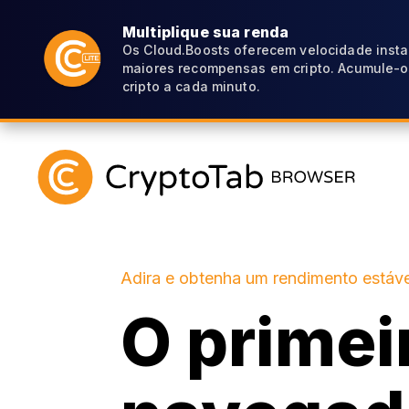
Multiplique sua renda
Os Cloud.Boosts oferecem velocidade inst
maiores recompensas em cripto. Acumule-o
cripto a cada minuto.
Adira e obtenha um rendimento estáve
O primei