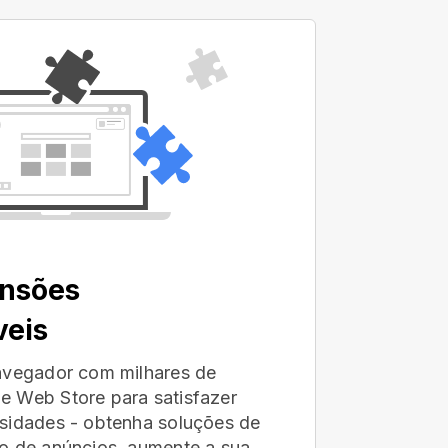
ensões
veis
avegador com milhares de
e Web Store para satisfazer
sidades - obtenha soluções de
o de anúncios, aumente a sua