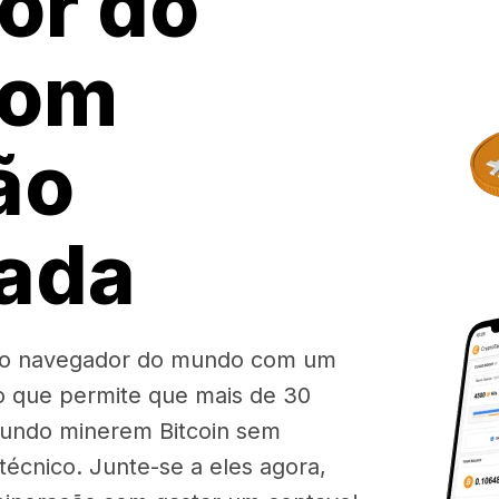
or do
com
ão
rada
iro navegador do mundo com um
o que permite que mais de 30
mundo minerem Bitcoin sem
écnico. Junte-se a eles agora,