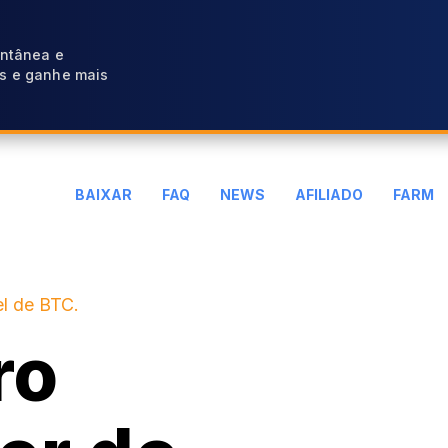
antânea e
s e ganhe mais
BAIXAR
FAQ
NEWS
AFILIADO
FARM
l de BTC.
ro