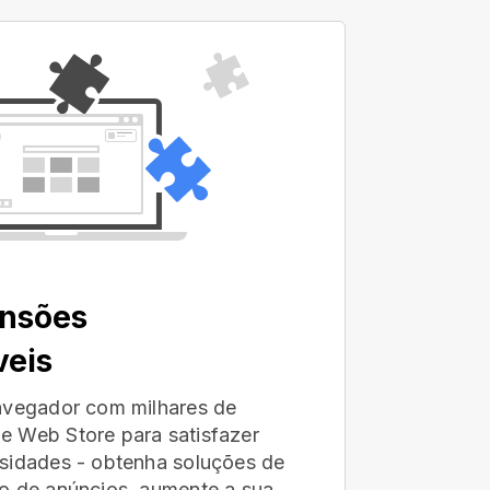
ensões
veis
avegador com milhares de
e Web Store para satisfazer
sidades - obtenha soluções de
o de anúncios, aumente a sua