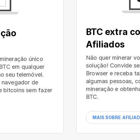
BTC extra c
ação
Afiliados
Não quer minerar 
mineração único
solução! Convide se
r BTC em qualquer
Browser e receba t
o seu telemóvel.
algumas pessoas, c
eu navegador de
mineração e obtenha
 bitcoins sem fazer
BTC.
MAIS SOBRE AFILIA