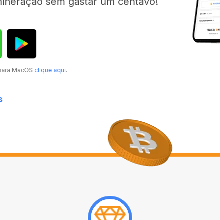
mineração sem gastar um centavo!
 para MacOS
clique aqui
.
s