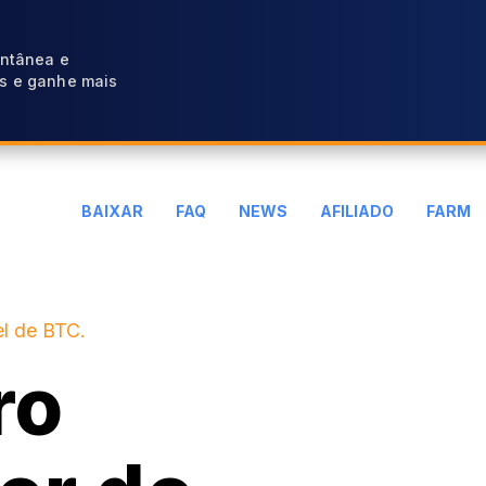
antânea e
s e ganhe mais
BAIXAR
FAQ
NEWS
AFILIADO
FARM
l de BTC.
ro