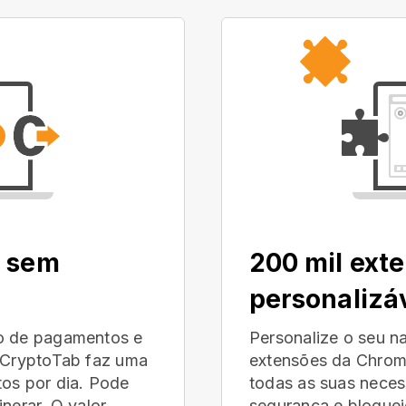
, sem
200 mil ext
personalizá
no de pagamentos e
Personalize o seu n
r CryptoTab faz uma
extensões da Chrom
tos por dia. Pode
todas as suas neces
nerar. O valor
segurança e bloquei