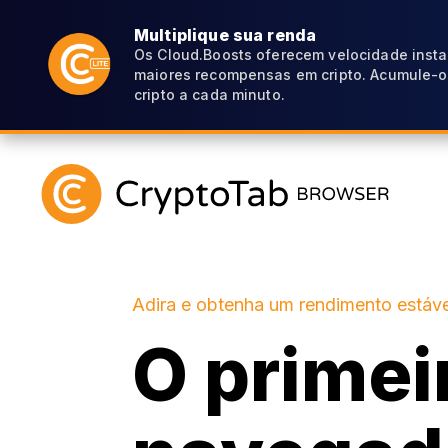
Multiplique sua renda
Os Cloud.Boosts oferecem velocidade inst
maiores recompensas em cripto. Acumule-o
cripto a cada minuto.
Adira e obtenha um rendimento estáve
O primei