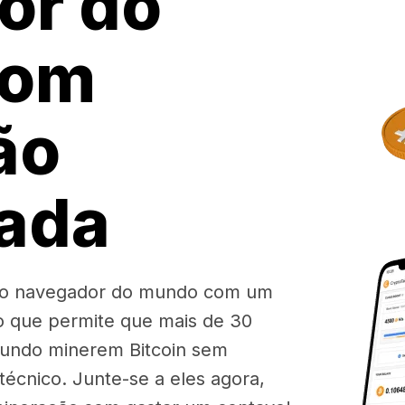
or do
com
ão
rada
iro navegador do mundo com um
o que permite que mais de 30
mundo minerem Bitcoin sem
écnico. Junte-se a eles agora,