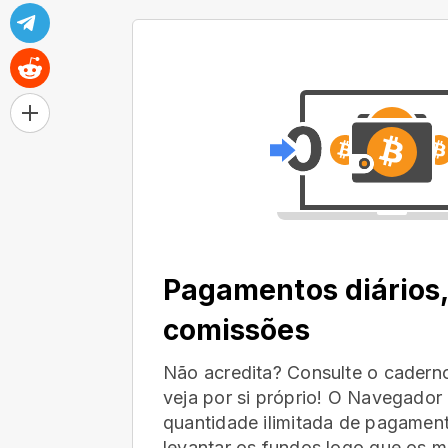
Pagamentos diários
comissões
Não acredita? Consulte o cader
veja por si próprio! O Navegado
quantidade ilimitada de pagamen
levantar os fundos logo que os mi