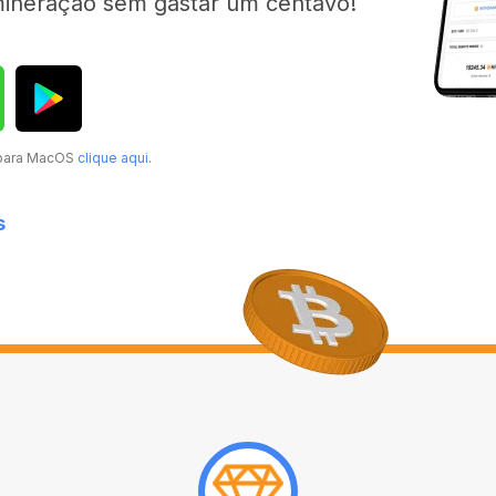
mineração sem gastar um centavo!
 para MacOS
clique aqui
.
s