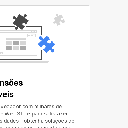
ensões
veis
avegador com milhares de
e Web Store para satisfazer
sidades - obtenha soluções de
o de anúncios, aumente a sua