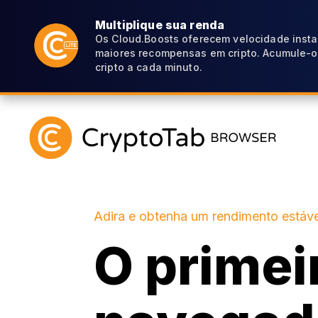
Multiplique sua renda
Os Cloud.Boosts oferecem velocidade inst
maiores recompensas em cripto. Acumule-o
cripto a cada minuto.
Adira e obtenha um rendimento estáve
O primei