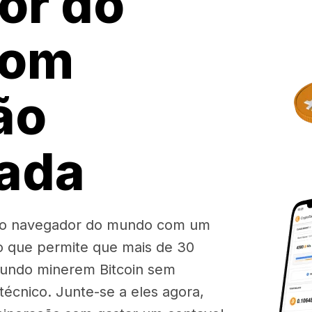
or do
com
ão
rada
iro navegador do mundo com um
o que permite que mais de 30
mundo minerem Bitcoin sem
écnico. Junte-se a eles agora,