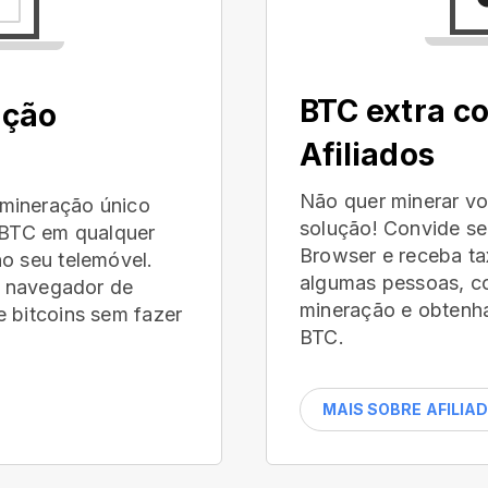
BTC extra c
ação
Afiliados
Não quer minerar 
mineração único
solução! Convide se
r BTC em qualquer
Browser e receba t
o seu telemóvel.
algumas pessoas, c
eu navegador de
mineração e obtenha
 bitcoins sem fazer
BTC.
MAIS SOBRE AFILIA