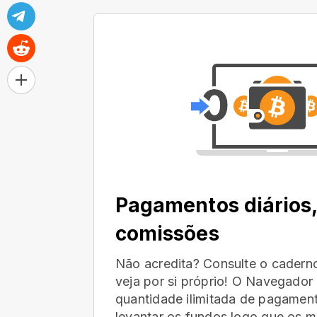
Pagamentos diários
comissões
Não acredita? Consulte o cader
veja por si próprio! O Navegado
quantidade ilimitada de pagamen
levantar os fundos logo que os mi