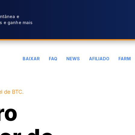
antânea e
s e ganhe mais
BAIXAR
FAQ
NEWS
AFILIADO
FARM
l de BTC.
ro