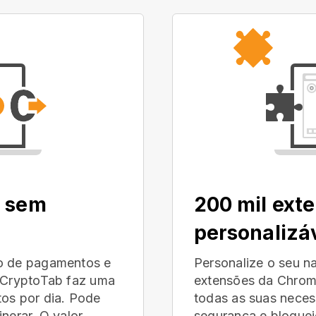
, sem
200 mil ext
personalizá
no de pagamentos e
Personalize o seu n
r CryptoTab faz uma
extensões da Chrom
tos por dia. Pode
todas as suas neces
nerar. O valor
segurança e bloquei