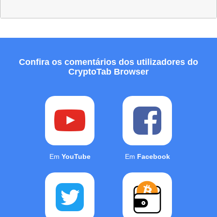
Confira os comentários dos utilizadores do
CryptoTab Browser
Em
YouTube
Em
Facebook