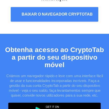
BAIXAR O NAVEGADOR CRYPTOTAB
Obtenha acesso ao CryptoTab
a partir do seu dispositivo
móvel
Criámos um navegador rápido e leve com uma interface fácil
de usar e funcionalidades incorporadas incríveis. Faça a
gestão da sua conta CryptoTab a partir do seu dispositivo
móvel - veja o seu saldo, faça levantamentos sempre que
quiser, convide novos utilizadores para a sua rede, etc.