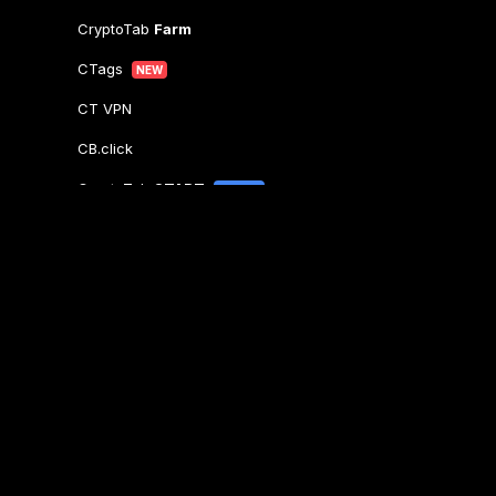
CryptoTab
Farm
CTags
NEW
CT VPN
CB.click
CryptoTab
START
BONUS
CTabs
BONUS
Ligado como
Contacte o Suporte
Aqui
Outras Perguntas:
contactus@cryptobrowser.site