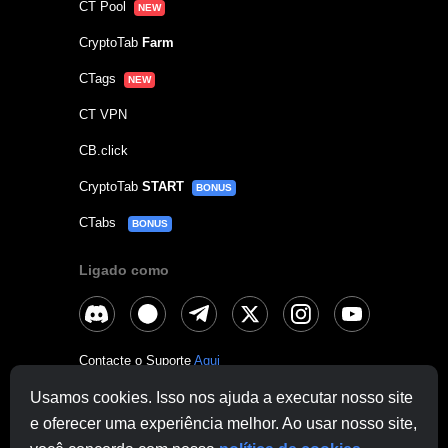
CT Pool
NEW
CryptoTab
Farm
CTags
NEW
CT VPN
CB.click
CryptoTab
START
BONUS
CTabs
BONUS
Ligado como
Contacte o Suporte
Aqui
Outras Perguntas:
contactus@cryptobrowser.site
Usamos cookies. Isso nos ajuda a executar nosso site
e oferecer uma experiência melhor. Ao usar nosso site,