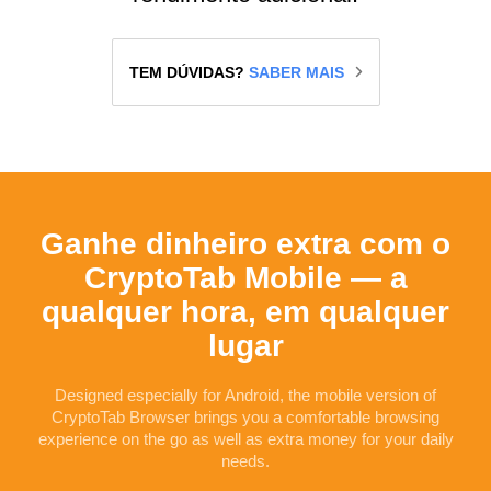
TEM DÚVIDAS?
SABER MAIS
Ganhe dinheiro extra com o
CryptoTab Mobile — a
qualquer hora, em qualquer
lugar
Designed especially for
Android
, the mobile version of
CryptoTab Browser brings you a comfortable browsing
experience on the go as well as extra money for your daily
needs.