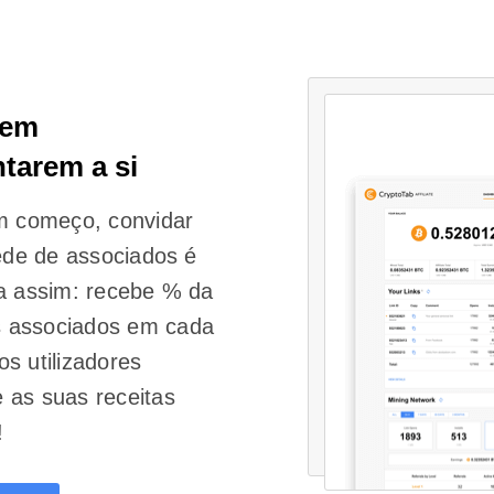
 em
tarem a si
m começo, convidar
rede de associados é
na assim: recebe % da
s associados em cada
vos utilizadores
 as suas receitas
!