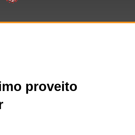
ximo proveito
r