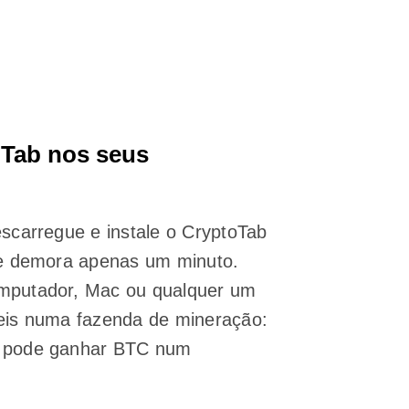
oTab nos seus
escarregue e instale o CryptoTab
 e demora apenas um minuto.
mputador, Mac ou qualquer um
veis numa fazenda de mineração:
é pode ganhar BTC num