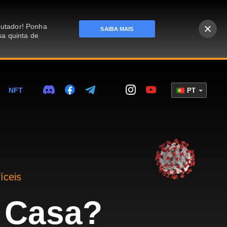
putador! Ponha
SAIBA MAIS
sa quinta de
NFT
PT
íceis
 Casa?