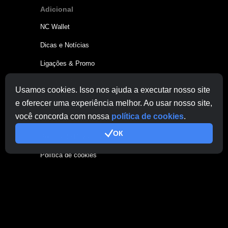
Adicional
NC Wallet
Dicas e Notícias
Ligações & Promo
Diário de Pagamentos
Usamos cookies. Isso nos ajuda a executar nosso site
Termos de Utilização
e oferecer uma experiência melhor. Ao usar nosso site,
você concorda com nossa
política de cookies
.
Termos de Uso do Cloud.Boost
ОК
Política de Privacidade
Política de cookies
Publicitar
Família CryptoTab
CryptoTab
Navegador