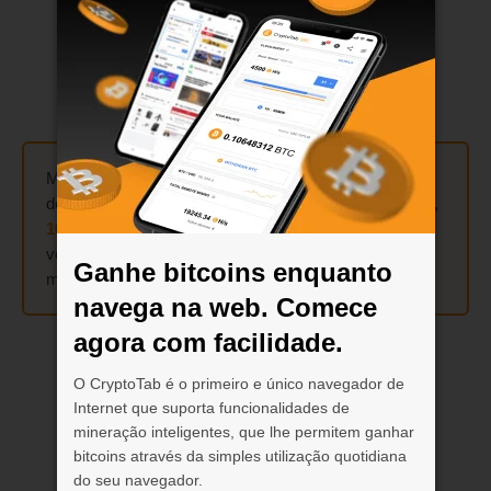
Minere até
300 vezes mais rápido
usando o recurso
do Cloud.Boost em seu dispositivo móvel! Ative
2x
,
5x
,
10x
ou
15x
multiplicadores e combine-os do jeito que
você quiser — todos somam e combinam quando a
Ganhe bitcoins enquanto
mineração é iniciada.
navega na web. Comece
agora com facilidade.
O CryptoTab é o primeiro e único navegador de
Internet que suporta funcionalidades de
mineração inteligentes, que lhe permitem ganhar
bitcoins através da simples utilização quotidiana
do seu navegador.