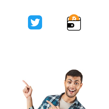
Em
YouTube
Em
Facebook
Em
Twitter
Diário de
Pagamentos