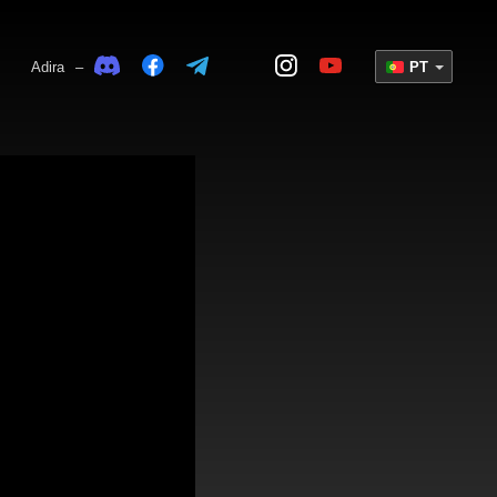
Adira
–
PT