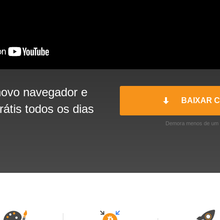
 novo navegador e
BAIXAR 
rátis todos os dias
Demora menos de um mi