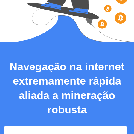
Navegação na internet
extremamente rápida
aliada a mineração
robusta