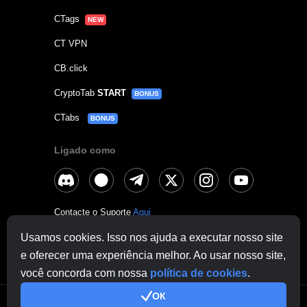
CTags
NEW
CT VPN
CB.click
CryptoTab
START
BONUS
CTabs
BONUS
Ligado como
Contacte o Suporte
Aqui
Outras Perguntas:
contactus@cryptobrowser.site
Usamos cookies. Isso nos ajuda a executar nosso site
e oferecer uma experiência melhor. Ao usar nosso site,
você concorda com nossa
política de cookies
.
ОК
© 2026.
Todos os direitos reservados. CryptoCompany OÜ, Rebase tn 1,