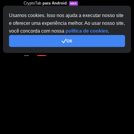
CryptoTab
para Android
MAX
CryptoTab
para Android
PRO
Usamos cookies. Isso nos ajuda a executar nosso site
e oferecer uma experiência melhor. Ao usar nosso site,
CryptoTab
para Android
LITE
você concorda com nossa
política de cookies
.
CT Pool
NEW
ОК
CryptoTab
Farm
CTags
NEW
CT VPN
CB.click
CryptoTab
START
BONUS
CTabs
BONUS
Ligado como