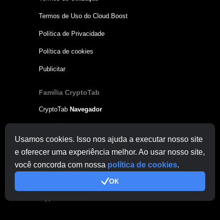
Termos de Uso do Cloud.Boost
Política de Privacidade
Política de cookies
Publicitar
Família CryptoTab
CryptoTab
Navegador
CryptoTab
para Android
MAX
Usamos cookies. Isso nos ajuda a executar nosso site
CryptoTab
para Android
PRO
e oferecer uma experiência melhor. Ao usar nosso site,
CryptoTab
para Android
LITE
você concorda com nossa
política de cookies
.
CT Pool
ОК
NEW
CryptoTab
Farm
CTags
NEW