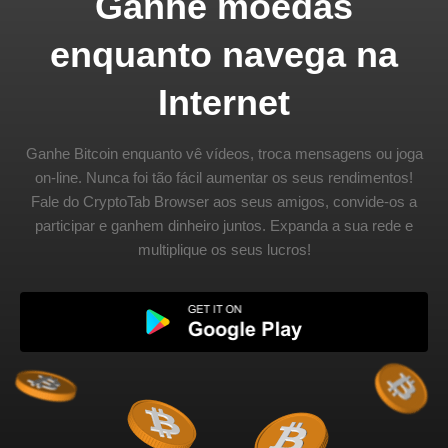
Ganhe moedas
enquanto navega na
Internet
Ganhe Bitcoin enquanto vê vídeos, troca mensagens ou joga
on-line. Nunca foi tão fácil aumentar os seus rendimentos!
Fale do CryptoTab Browser aos seus amigos, convide-os a
participar e ganhem dinheiro juntos. Expanda a sua rede e
multiplique os seus lucros!