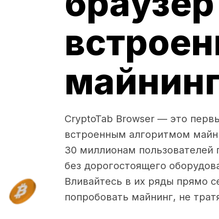
браузер
встрое
майнин
CryptoTab Browser — это перв
встроенным алгоритмом майни
30 миллионам пользователей 
без дорогостоящего оборудова
Вливайтесь в их ряды прямо с
попробовать майнинг, не тратя