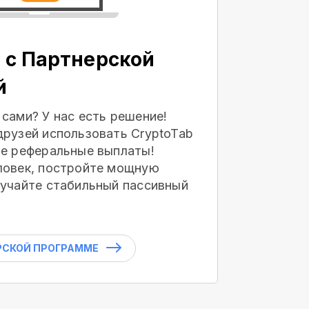
 с Партнерской
й
 сами? У нас есть решение!
друзей использовать CryptoTab
те реферальные выплаты!
ловек, постройте мощную
лучайте стабильный пассивный
РСКОЙ ПРОГРАММЕ