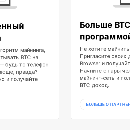
Больше BTC
енный
программо
а
Не хотите майнить
горитм майнинга,
Пригласите своих 
тывать BTC на
Browser и получай
— будь то телефон
Начните с пары че
ающе, правда?
майнинг-сеть и по
но и получайте
BTC доход.
БОЛЬШЕ О ПАРТНЕ