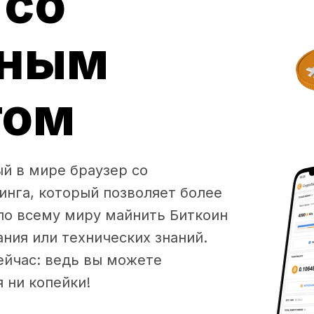
 со
нным
гом
ый в мире браузер со
нга, который позволяет более
по всему миру майнить Биткоин
ния или технических знаний.
ейчас: ведь вы можете
 ни копейки!