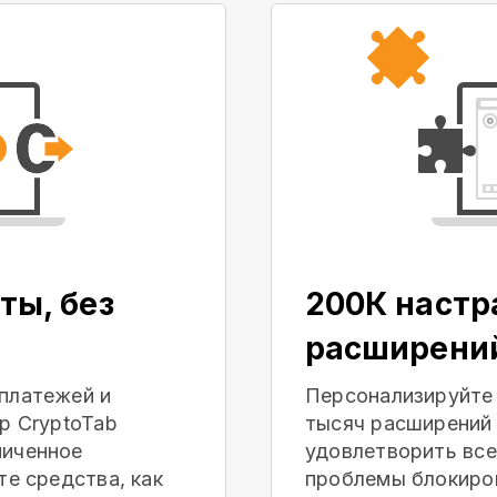
ты, без
200К наст
расширени
платежей и
Персонализируйте
р CryptoTab
тысяч расширений 
ниченное
удовлетворить все
те средства, как
проблемы блокиров