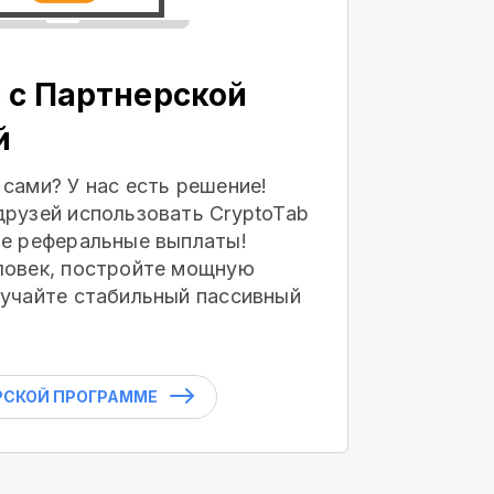
 с Партнерской
й
 сами? У нас есть решение!
друзей использовать CryptoTab
те реферальные выплаты!
ловек, постройте мощную
лучайте стабильный пассивный
РСКОЙ ПРОГРАММЕ