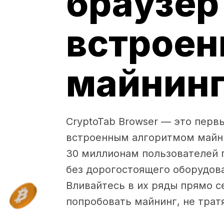
браузер
встрое
майнин
CryptoTab Browser — это перв
встроенным алгоритмом майни
30 миллионам пользователей 
без дорогостоящего оборудова
Вливайтесь в их ряды прямо с
попробовать майнинг, не тратя