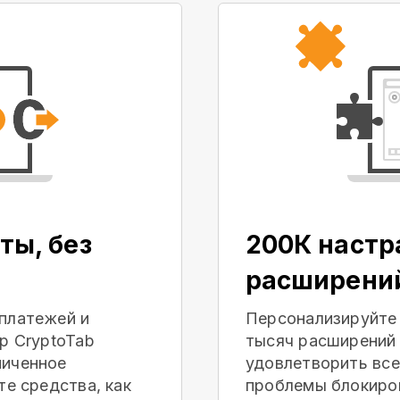
ты, без
200К наст
расширени
платежей и
Персонализируйте
р CryptoTab
тысяч расширений 
ниченное
удовлетворить все
те средства, как
проблемы блокиров