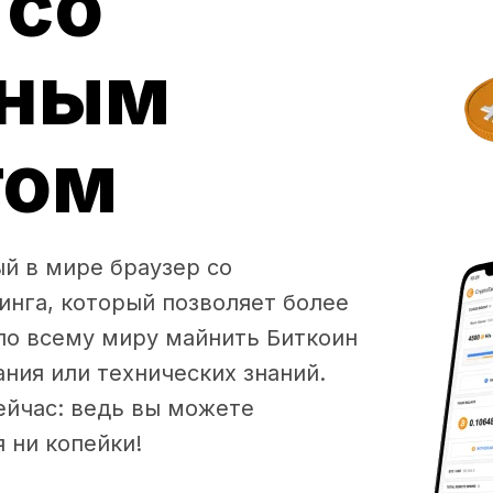
 со
нным
гом
ый в мире браузер со
нга, который позволяет более
по всему миру майнить Биткоин
ния или технических знаний.
ейчас: ведь вы можете
 ни копейки!