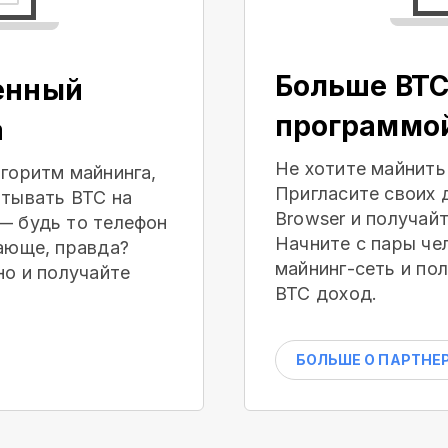
Больше BTC
енный
программо
а
Не хотите майнить
горитм майнинга,
Пригласите своих 
тывать BTC на
Browser и получай
— будь то телефон
Начните с пары че
ающе, правда?
майнинг-сеть и по
но и получайте
BTC доход.
БОЛЬШЕ О ПАРТНЕ