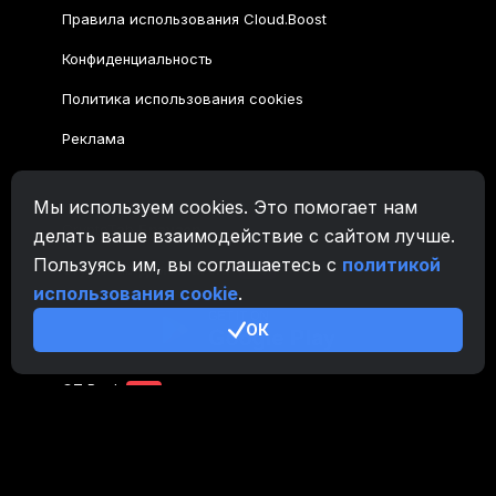
Правила использования Cloud.Boost
Конфиденциальность
Политика использования cookies
Реклама
Семейство CryptoTab
Мы используем cookies. Это помогает нам
CryptoTab
Браузер
делать ваше взаимодействие с сайтом лучше.
Пользуясь им, вы соглашаетесь с
политикой
CryptoTab
для Android
MAX
использования cookie
.
CryptoTab
для Android
PRO
ОК
CryptoTab
для Android
LITE
CT Pool
NEW
CryptoTab
Farm
CTags
NEW