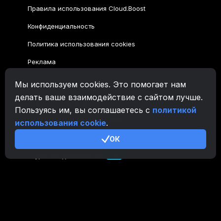
Правила использования Cloud.Boost
Конфиденциальность
Политика использования cookies
Реклама
Мы используем cookies. Это помогает нам
Семейство CryptoTab
делать ваше взаимодействие с сайтом лучше.
CryptoTab
Браузер
Пользуясь им, вы соглашаетесь с
политикой
CryptoTab
для Android
MAX
использования cookie
.
CryptoTab
для Android
ОК
PRO
CryptoTab
для Android
LITE
CT Pool
NEW
CryptoTab
Farm
CTags
NEW