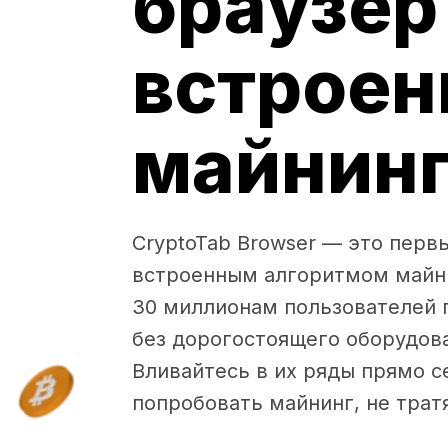
браузер
встрое
майнин
CryptoTab Browser — это перв
встроенным алгоритмом майни
30 миллионам пользователей 
без дорогостоящего оборудова
Вливайтесь в их ряды прямо с
попробовать майнинг, не тратя