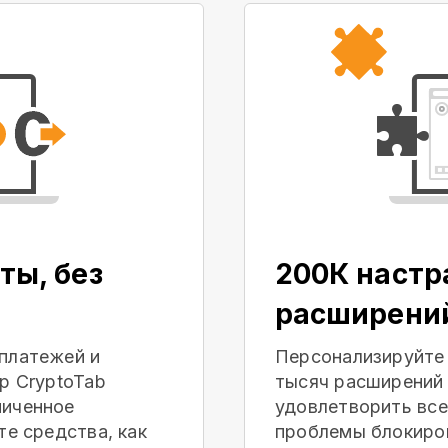
ты, без
200К наст
расширени
платежей и
Персонализируйте
р CryptoTab
тысяч расширений 
ниченное
удовлетворить все
те средства, как
проблемы блокиров