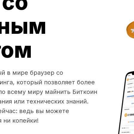
 со
нным
гом
ый в мире браузер со
нга, который позволяет более
по всему миру майнить Биткоин
ния или технических знаний.
ейчас: ведь вы можете
 ни копейки!