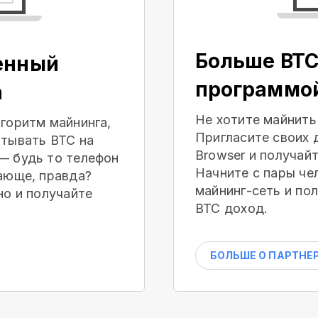
Больше BTC
енный
программо
а
Не хотите майнить
горитм майнинга,
Пригласите своих 
тывать BTC на
Browser и получай
— будь то телефон
Начните с пары че
ающе, правда?
майнинг-сеть и по
но и получайте
BTC доход.
БОЛЬШЕ О ПАРТНЕ