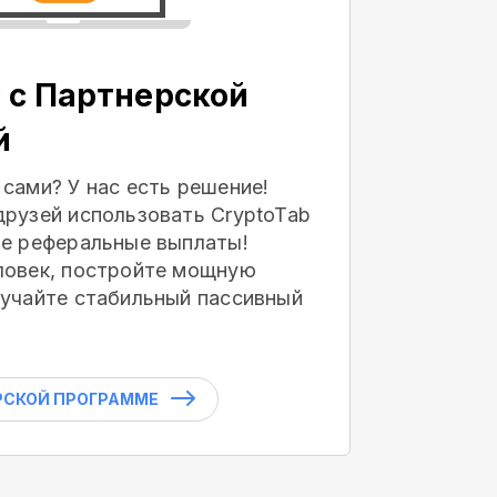
 с Партнерской
й
 сами? У нас есть решение!
друзей использовать CryptoTab
те реферальные выплаты!
ловек, постройте мощную
лучайте стабильный пассивный
РСКОЙ ПРОГРАММЕ