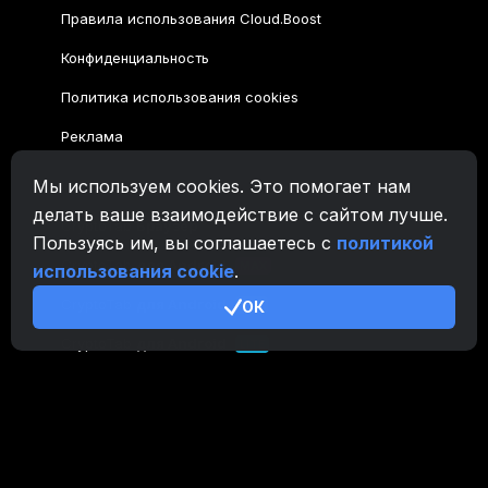
Правила использования Cloud.Boost
Конфиденциальность
Политика использования cookies
Реклама
Мы используем cookies. Это помогает нам
Семейство CryptoTab
делать ваше взаимодействие с сайтом лучше.
CryptoTab
Браузер
Пользуясь им, вы соглашаетесь с
политикой
CryptoTab
для Android
MAX
использования cookie
.
CryptoTab
для Android
ОК
PRO
CryptoTab
для Android
LITE
CT Pool
NEW
CryptoTab
Farm
CTags
NEW