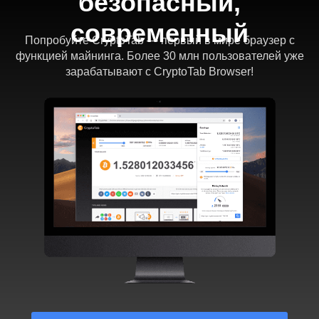
безопасный,
современный
Попробуйте CryptoTab — первый в мире браузер с
функцией майнинга. Более 30 млн пользователей уже
зарабатывают с CryptoTab Browser!