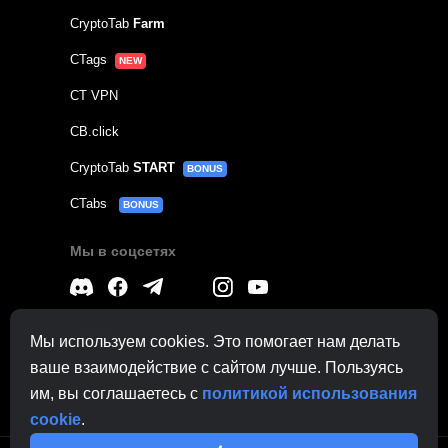
CryptoTab
Farm
CTags
NEW
CT VPN
CB.click
CryptoTab
START
BONUS
CTabs
BONUS
Мы в соцсетях
Связаться с
поддержкой
Мы используем cookies. Это помогает нам делать
По другим вопросам:
contactus@cryptobrowser.site
ваше взаимодействие с сайтом лучше. Пользуясь
им, вы соглашаетесь с
политикой использования
cookie
.