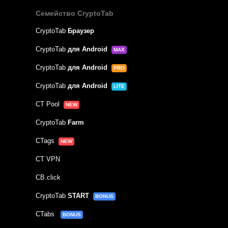
Семейство CryptoTab
CryptoTab
Браузер
CryptoTab
для Android
MAX
CryptoTab
для Android
PRO
CryptoTab
для Android
LITE
CT Pool
NEW
CryptoTab
Farm
CTags
NEW
CT VPN
CB.click
CryptoTab
START
BONUS
CTabs
BONUS