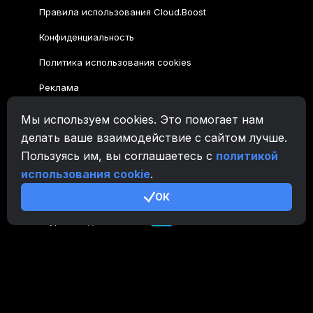
Правила использования Cloud.Boost
Конфиденциальность
Политика использования cookies
Реклама
Мы используем cookies. Это помогает нам
Семейство CryptoTab
делать ваше взаимодействие с сайтом лучше.
CryptoTab
Браузер
Пользуясь им, вы соглашаетесь с
политикой
CryptoTab
для Android
MAX
использования cookie
.
CryptoTab
для Android
ОК
PRO
CryptoTab
для Android
LITE
CT Pool
NEW
CryptoTab
Farm
CTags
NEW