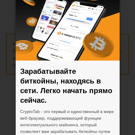
Майните до
300 раз быстрее
, используя функцию
Cloud.Boost на мобильном устройстве! Активируйте
ускорения
X2
,
X5
,
X10
и
X15
, которые суммируются
при включении майнинга.
Зарабатывайте
биткойны, находясь в
сети. Легко начать прямо
сейчас.
CryptoTab - это первый и единственный в мире
веб-браузер, поддерживающий функции
интеллектуального майнинга, который
позволяет вам зарабатывать биткойны путем