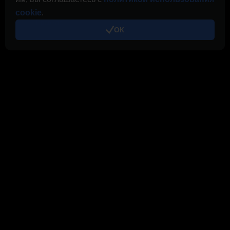
Журнал выплат
cookie
.
Правила
ОК
Правила использования Cloud.Boost
Конфиденциальность
Политика использования cookies
Реклама
Семейство CryptoTab
CryptoTab
Браузер
CryptoTab
для Android
MAX
CryptoTab
для Android
PRO
CryptoTab
для Android
LITE
CT Pool
NEW