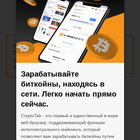
Майните до
300 раз быстрее
, используя функцию
Cloud.Boost на мобильном устройстве! Активируйте
ускорения
X2
,
X5
,
X10
и
X15
, которые суммируются
при включении майнинга.
Зарабатывайте
биткойны, находясь в
сети. Легко начать прямо
сейчас.
CryptoTab - это первый и единственный в мире
веб-браузер, поддерживающий функции
интеллектуального майнинга, который
позволяет вам зарабатывать биткойны путем