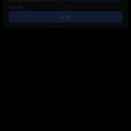
Журнал выплат
cookie
.
Правила
ОК
Правила использования Cloud.Boost
Конфиденциальность
Политика использования cookies
Реклама
Семейство CryptoTab
CryptoTab
Браузер
CryptoTab
для Android
MAX
CryptoTab
для Android
PRO
CryptoTab
для Android
LITE
CT Pool
NEW