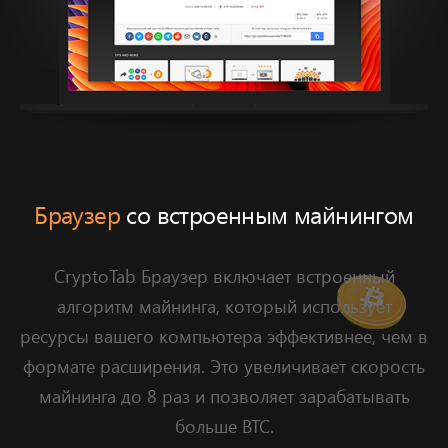
Браузер
со встроенным майнингом
CryptoTab Браузер включает встроенный
алгоритм майнинга, который использует
ресурсы вашего компьютера эффективнее, чем в
формате расширения.
Это увеличивает скорость
майнинга до 8 раз и позволяет зарабатывать
больше BTC.