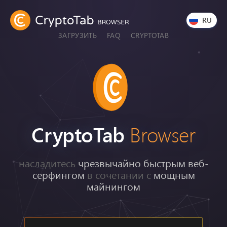
RU
ЗАГРУЗИТЬ
FAQ
CRYPTOTAB
CryptoTab
Browser
насладитесь
чрезвычайно быстрым веб-
серфингом
в сочетании с
мощным
майнингом