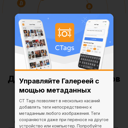
Добавьте до 20 миллионов
Управляйте Галереей с
H/s к вашей скорости
мощью метаданных
майнинга
CT Tags позволяет в несколько касаний
добавлять теги непосредственно к
метаданным любого изображения. Теги
Нет, это не мечта! Новая функция Pool Mining
сохраняются даже при переносе на другое
позволяет преодолеть отметку в 20 миллионов
устройство или компьютер. Попробуйте