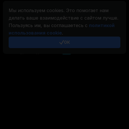
Мы используем cookies. Это помогает нам
Семейство CryptoTab
делать ваше взаимодействие с сайтом лучше.
CryptoTab
Браузер
Пользуясь им, вы соглашаетесь с
политикой
CryptoTab
для Android
MAX
использования cookie
.
CryptoTab
для Android
ОК
PRO
CryptoTab
для Android
LITE
CT Pool
NEW
CryptoTab
Farm
CTags
NEW
CT VPN
CB.click
CryptoTab
START
BONUS
CTabs
BONUS