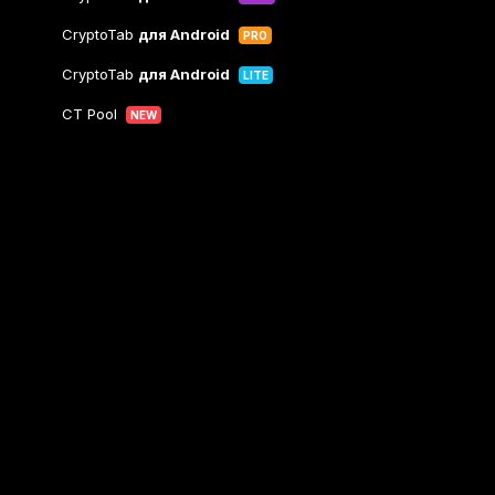
CryptoTab
для Android
PRO
CryptoTab
для Android
LITE
CT Pool
NEW
CryptoTab
Farm
CTags
NEW
CT VPN
CB.click
CryptoTab
START
BONUS
CTabs
BONUS
Мы в соцсетях