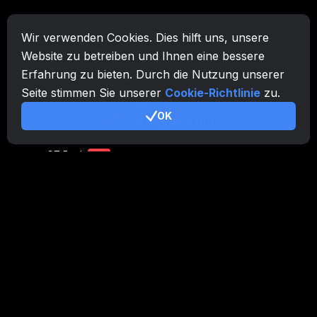
CryptoTab-Familie
Wir verwenden Cookies. Dies hilft uns, unsere
CryptoTab
Browser
Website zu betreiben und Ihnen eine bessere
Erfahrung zu bieten. Durch die Nutzung unserer
CryptoTab
für Android
MAX
Seite stimmen Sie unserer
Cookie-Richtlinie
zu.
CryptoTab
für Android
PRO
OK
CryptoTab
für Android
LITE
CT Pool
NEW
CryptoTab
Farm
CTags
NEW
CT VPN
CB.click
CryptoTab
START
BONUS
CTabs
BONUS