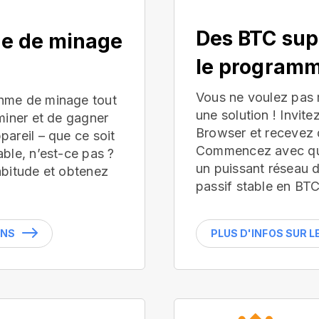
Des BTC sup
ue de minage
le programm
Vous ne voulez pas
hme de minage tout
une solution ! Invite
miner et de gagner
Browser et recevez 
areil – que ce soit
Commencez avec que
ble, n’est-ce pas ?
un puissant réseau 
abitude et obtenez
passif stable en BTC
INS
PLUS D'INFOS SUR 