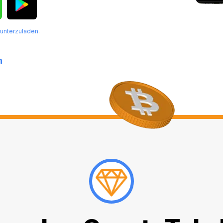
unterzuladen
.
n