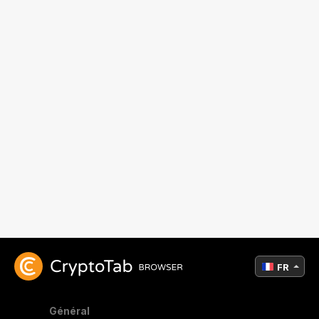
FR
Général