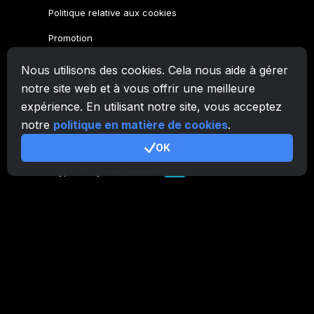
Politique relative aux cookies
Promotion
Nous utilisons des cookies. Cela nous aide à gérer
Famille CryptoTab
notre site web et à vous offrir une meilleure
Navigateur
CryptoTab
expérience. En utilisant notre site, vous acceptez
CryptoTab
pour Android
MAX
notre
politique en matière de cookies
.
CryptoTab
pour Android
OK
PRO
CryptoTab
pour Android
LITE
CT Pool
NEW
CryptoTab
Farm
CTags
NEW
CT VPN
CB.click