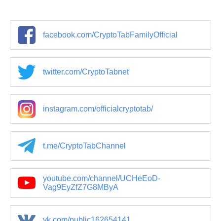
facebook.com/CryptoTabFamilyOfficial
twitter.com/CryptoTabnet
instagram.com/officialcryptotab/
t.me/CryptoTabChannel
youtube.com/channel/UCHeEoD-
Vag9EyZfZ7G8MByA
vk.com/public162654141