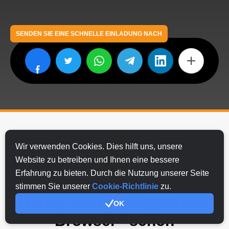
SENDEN SIE EINE SCHNELLE EINLADUNG NACH
Wir verwenden Cookies. Dies hilft uns, unsere
Website zu betreiben und Ihnen eine bessere
Erfahrung zu bieten. Durch die Nutzung unserer Seite
stimmen Sie unserer
Cookie-Richtlinie
zu.
Haben Sie den CryptoTab-
OK
®
Browser
schon