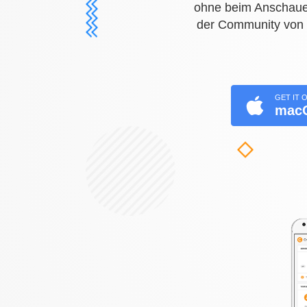
ohne beim Anschauen
der Community von m
GET IT 
mac