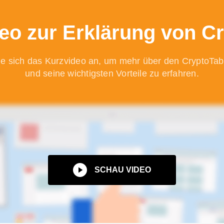
eo zur Erklärung von C
e sich das Kurzvideo an, um mehr über den CryptoTa
und seine wichtigsten Vorteile zu erfahren.
SCHAU VIDEO