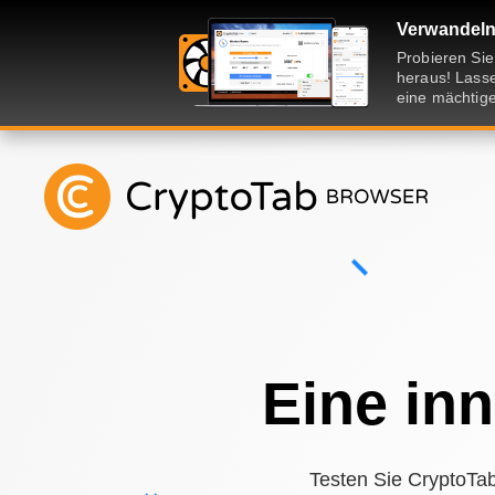
Verwandeln 
Probieren Si
heraus! Lasse
eine mächtige
Eine in
Testen Sie CryptoTab