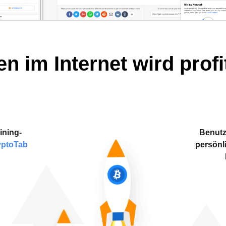
en im Internet wird profi
ining-
Benutz
yptoTab
persönl